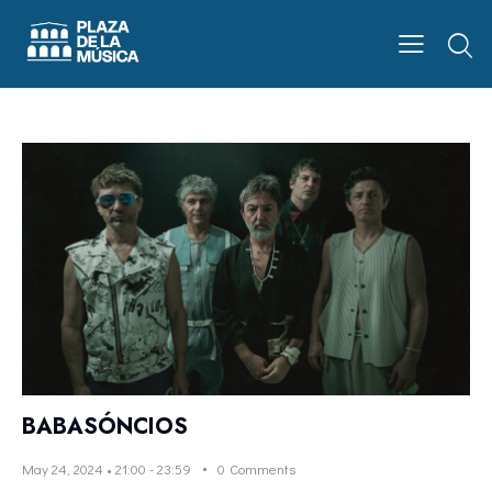
BABASÓNCIOS
May 24, 2024 • 21:00
-
23:59
0
Comments