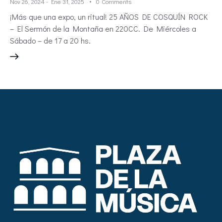
Nov 26, 2024
-
Ene 31, 2025
0
Comments
¡Más que una expo, un ritual! 25 AÑOS DE COSQUÍN ROCK
– El Sermón de la Montaña en 220CC. De Miércoles a
Sábado – de 17 a 20 hs.