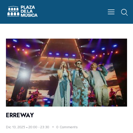
ERREWAY
Dic 13, 2025 • 20:00
-
23:30
0
Comments