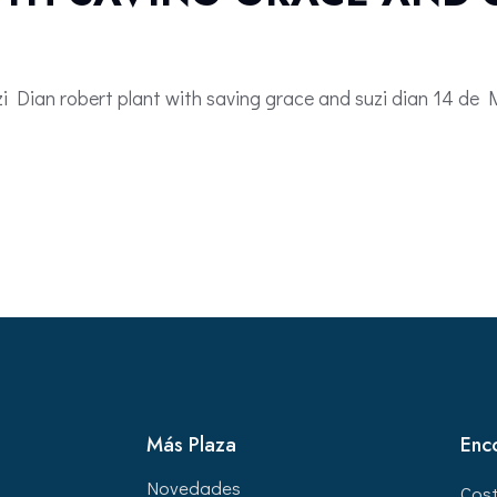
zi Dian robert plant with saving grace and suzi dian 14 de
Más Plaza
Enc
Novedades
Cos