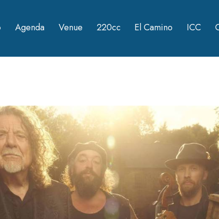
o
Agenda
Venue
220cc
El Camino
ICC