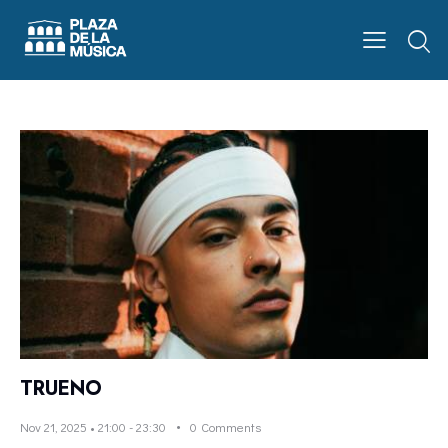
TRUENO
Nov 21, 2025 • 21:00
-
23:30
0
Comments