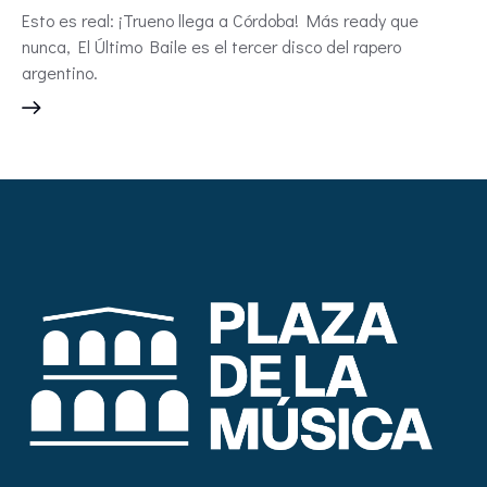
Esto es real: ¡Trueno llega a Córdoba! Más ready que
nunca, El Último Baile es el tercer disco del rapero
argentino.